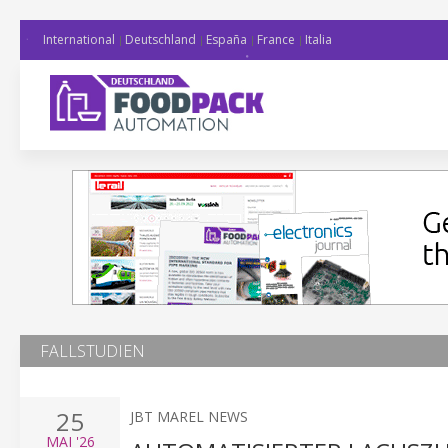
International
Deutschland
España
France
Italia
FALLSTUDIEN
25
JBT MAREL NEWS
MAI
'26