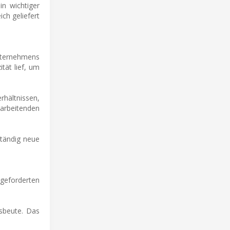
n wichtiger
ch geliefert
nternehmens
ität lief, um
rhältnissen,
tarbeitenden
ständig neue
eforderten
usbeute. Das