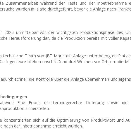
ente Zusammenarbeit während der Tests und der Inbetriebnahme ei
ersuche wurden in Island durchgeführt, bevor die Anlage nach Frankrei
 2025 unmittelbar vor der wichtigsten Produktionsphase des U
rische Herausforderung dar, da die Produktion bereits mit voller Kapaz
 technische Team von JBT Marel die Anlage unter beengten Platzve
Die Ingenieure blieben anschließend drei Wochen vor Ort, um die Mi
dadurch schnell die Kontrolle über die Anlage übernehmen und eigen
tsbedingungen
beyrie Fine Foods die termingerechte Lieferung sowie die g
nproduktion sicherstellen.
 konzentrierten sich auf die Optimierung von Produktivität und A
le nach der Inbetriebnahme erreicht wurden.