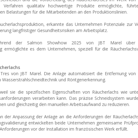
Verfahren qualitativ hochwertige Produkte ermöglichte, führt
n Belastungen für die Mitarbeitenden an den Produktionslinien.
Räucherlachsproduktion, erkannte das Unternehmen Potenziale zur 
rung langfristiger Gesundheitsrisiken am Arbeitsplatz.
 während der Salmon Showhow 2025 von JBT Marel über v
ng ermöglichte es dem Unternehmen, speziell für die Räucherlachs
cherlachs
Tres von JBT Marel. Die Anlage automatisiert die Entfernung von 
n Wasserstrahlschneidtechnik und Röntgenerkennung.
eil sie die spezifischen Eigenschaften von Räucherlachs wie unte
sanforderungen verarbeiten kann. Das präzise Schneidsystem wurde
en und gleichzeitig den manuellen Arbeitsaufwand zu reduzieren.
n der Anpassung der Anlage an die Anforderungen der Räucherlachs
tungsvalidierung entwickelten beide Unternehmen gemeinsame Prüfpr
 Anforderungen vor der Installation im französischen Werk erfüllt.