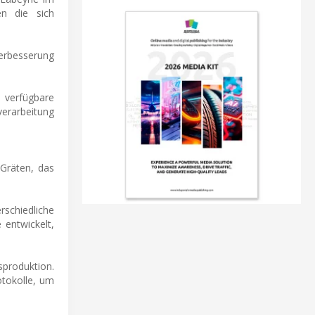
en die sich
Verbesserung
erfügbare
verarbeitung
Gräten, das
rschiedliche
 entwickelt,
produktion.
otokolle, um