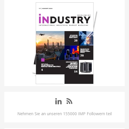
Nehmen Sie an unseren 155000 IMP Followern teil