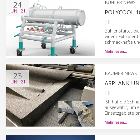
24
BÜHLER NEWS
JUNI
'21
POLYCOOL 1
Bühler startet d
einem Extruder bie
schmackhafte und 
Mehr lesen…
23
BAUMER NEWS
JUNI
'21
ARPLANK UN
JSP hat die Schn
ausgewählt, um ei
Einsatzgebiete pr
Mehr lesen…