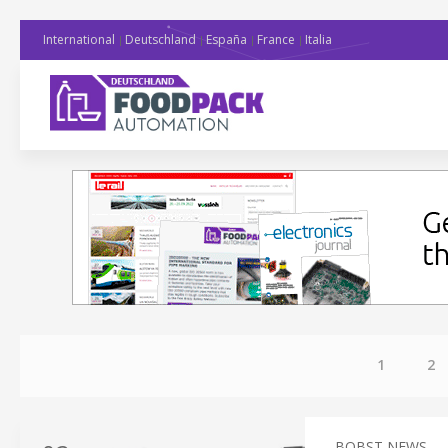
International
Deutschland
España
France
Italia
1
2
BOBST NEWS