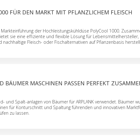
000 FÜR DEN MARKT MIT PFLANZLICHEM FLEISCH
ie Markteinführung der Hochleistungskühldüse PolyCool 1000. Zusamm
tet sie eine effiziente und flexible Lösung für Lebensmittelhersteller,
nachhaltige Fleisch- oder Fischalternativen auf Pflanzenbasis herstell
D BÄUMER MASCHINEN PASSEN PERFEKT ZUSAMME
eid- und Spalt-anlagen von Bäumer für ARPLANK verwendet. Bäumer w
nen für Konturschnitt und Spaltung führenden und innovativen Marktf
üfen zu lassen.