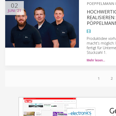
02
POEPPELMANN 
JUNI
'21
HOCHWERTIG
REALISIEREN
PÖPPELMANN
Produktidee vorh
macht’s möglich:
fertigt für Unter
Stückzahl 1.
Mehr lesen…
1
2