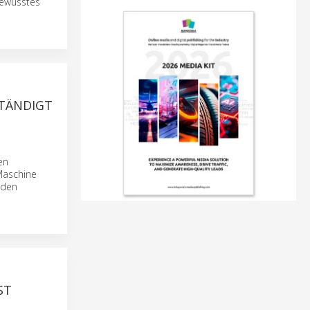
bewusstes
STÄNDIGT
en
Maschine
 den
ST