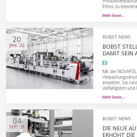
Produktverpackun
Ethos zu beeinträ
Mehr lesen…
20
BOBST NEWS
JAN.
'22
BOBST STEL
DAMIT SEIN
Mit der NOVAFOLD
Verpackungsdruck
erweitert. Sie r
vielfältigsten und
Mehr lesen…
04
BOBST NEWS
SEP.
'21
DIE NEUE A
ERHÖHT DIE 