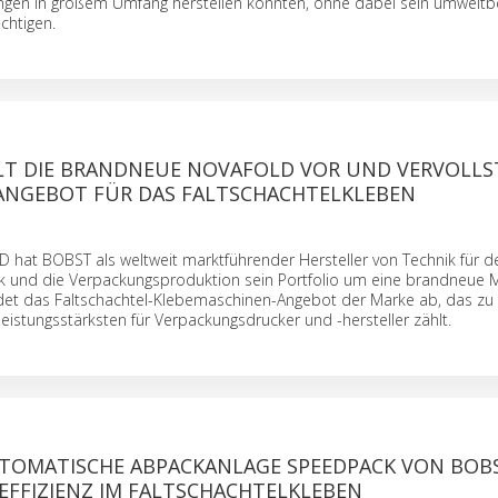
gen in großem Umfang herstellen konnten, ohne dabei sein umwelt
chtigen.
LT DIE BRANDNEUE NOVAFOLD VOR UND VERVOLL
 ANGEBOT FÜR DAS FALTSCHACHTELKLEBEN
 hat BOBST als weltweit marktführender Hersteller von Technik für d
 und die Verpackungsproduktion sein Portfolio um eine brandneue 
undet das Faltschachtel-Klebemaschinen-Angebot der Marke ab, das zu
 leistungsstärksten für Verpackungsdrucker und -hersteller zählt.
UTOMATISCHE ABPACKANLAGE SPEEDPACK VON BOB
EFFIZIENZ IM FALTSCHACHTELKLEBEN