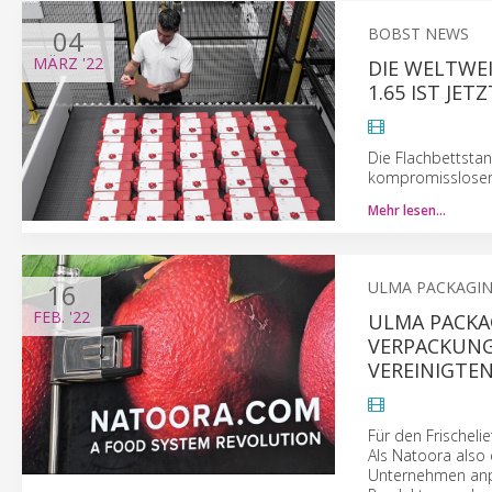
04
BOBST NEWS
MÄRZ
'22
DIE WELTWE
1.65 IST JET
Die Flachbettstan
kompromissloser P
Mehr lesen…
16
ULMA PACKAGI
FEB.
'22
ULMA PACKA
VERPACKUNG
VEREINIGTE
Für den Frischelie
Als Natoora also
Unternehmen anpa