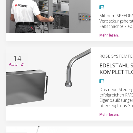
Mit dem SPEEDPAC
Verpackungsherste
Faltschachtelkleb
Mehr lesen…
14
ROSE SYSTEMTE
AUG.
'21
EDELSTAHL 
KOMPLETTL
Das neue Steuerg
erfolgreichen RMS
Eigenbaulösungen.
überzeugt das Ste
Mehr lesen…