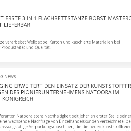
IT ERSTE 3 IN 1 FLACHBETTSTANZE BOBST MASTER
ZT LIEFERBAR
ze verarbeitet Wellpappe, Karton und kaschierte Materialien bei
roduktivität und Qualität.
NG NEWS
GING ERWEITERT DEN EINSATZ DER KUNSTSTOFFFR
EN DES PIONIERUNTERNEHMENS NATOORA IM
N KÖNIGREICH
feranten Natoora steht Nachhaltigkeit seit jeher an erster Stelle seiner 
 eine wachsende Nachfrage von Einzelhandelskunden verzeichnete, be
ssungsfähige Verpackungsmaschinen, die die neuen kunststofffreie