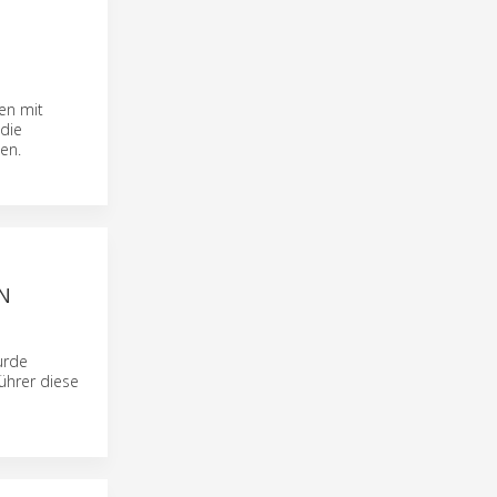
en mit
 die
en.
N
urde
ührer diese