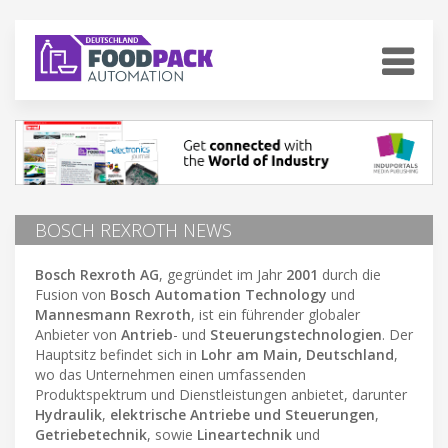
BOSCH REXROTH NEWS
Bosch Rexroth AG
, gegründet im Jahr
2001
durch die
Fusion von
Bosch Automation Technology
und
Mannesmann Rexroth
, ist ein führender globaler
Anbieter von
Antrieb
- und
Steuerungstechnologien
. Der
Hauptsitz befindet sich in
Lohr am Main, Deutschland
,
wo das Unternehmen einen umfassenden
Produktspektrum und Dienstleistungen anbietet, darunter
Hydraulik
,
elektrische Antriebe und Steuerungen
,
Getriebetechnik
, sowie
Lineartechnik
und