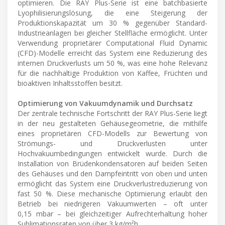
optimieren. Die RAY Plus-Serie ist eine batchbasierte
Lyophilisierungslösung, die eine Steigerung der
Produktionskapazität um 30 % gegenüber Standard-
Industrieanlagen bei gleicher Stellfläche ermöglicht. Unter
Verwendung proprietärer Computational Fluid Dynamic
(CFD)-Modelle erreicht das System eine Reduzierung des
internen Druckverlusts um 50 %, was eine hohe Relevanz
für die nachhaltige Produktion von Kaffee, Früchten und
bioaktiven Inhaltsstoffen besitzt.
Optimierung von Vakuumdynamik und Durchsatz
Der zentrale technische Fortschritt der RAY Plus-Serie liegt
in der neu gestalteten Gehäusegeometrie, die mithilfe
eines proprietären CFD-Modells zur Bewertung von
Strömungs- und Druckverlusten unter
Hochvakuumbedingungen entwickelt wurde. Durch die
Installation von Brüdenkondensatoren auf beiden Seiten
des Gehäuses und den Dampfeintritt von oben und unten
ermöglicht das System eine Druckverlustreduzierung von
fast 50 %. Diese mechanische Optimierung erlaubt den
Betrieb bei niedrigeren Vakuumwerten – oft unter
0,15 mbar – bei gleichzeitiger Aufrechterhaltung hoher
Sublimationsraten von über 3 kg/m²h.