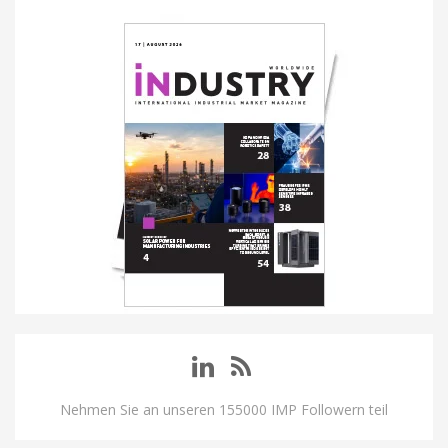
Nehmen Sie an unseren 155000 IMP Followern teil